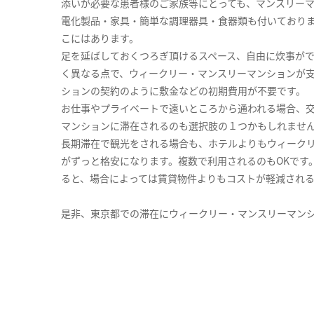
添いが必要な患者様のご家族等にとっても、マンスリー
電化製品・家具・簡単な調理器具・食器類も付いており
こにはあります。
足を延ばしておくつろぎ頂けるスペース、自由に炊事が
く異なる点で、ウィークリー・マンスリーマンションが
ションの契約のように敷金などの初期費用が不要です。
お仕事やプライベートで遠いところから通われる場合、
マンションに滞在されるのも選択肢の１つかもしれませ
長期滞在で観光をされる場合も、ホテルよりもウィーク
がずっと格安になります。複数で利用されるのもOKです
ると、場合によっては賃貸物件よりもコストが軽減され
是非、東京都での滞在にウィークリー・マンスリーマン