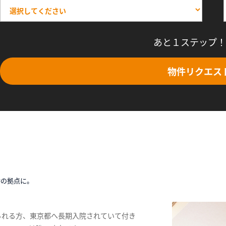
あと１ステップ！
物件リクエス
時の拠点に。
られる方、東京都へ長期入院されていて付き