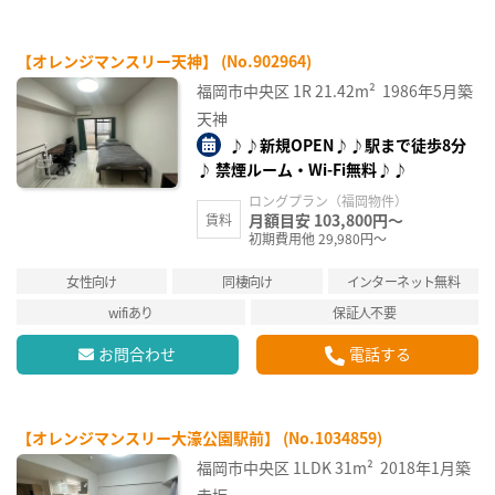
【オレンジマンスリー天神】 (No.902964)
福岡市中央区
1R
21.42m²
1986年5月築
天神
♪♪新規OPEN♪♪駅まで徒歩8分
♪ 禁煙ルーム・Wi-Fi無料♪♪
ロングプラン（福岡物件）
月額目安 103,800円～
賃料
初期費用他 29,980円～
女性向け
同棲向け
インターネット無料
wifiあり
保証人不要
お問合わせ
電話する
【オレンジマンスリー大濠公園駅前】 (No.1034859)
福岡市中央区
1LDK
31m²
2018年1月築