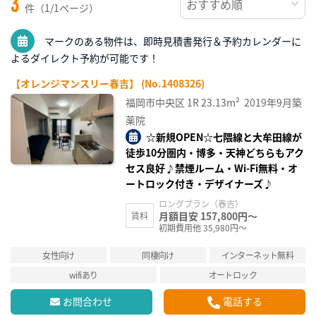
3
件（1/1ページ）
マークのある物件は、即時見積書発行＆予約カレンダーに
よるダイレクト予約が可能です！
【オレンジマンスリー春吉】 (No.1408326)
福岡市中央区
1R
23.13m²
2019年9月築
薬院
☆新規OPEN☆七隈線と大牟田線が
徒歩10分圏内・博多・天神どちらもアク
セス良好♪禁煙ルーム・Wi-Fi無料・オ
ートロック付き・デザイナーズ♪
ロングプラン（春吉）
月額目安 157,800円～
賃料
初期費用他 35,980円～
女性向け
同棲向け
インターネット無料
wifiあり
オートロック
お問合わせ
電話する