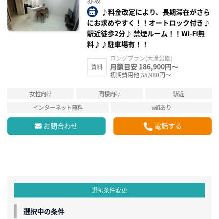
赤坂
♪料金改定により、長期滞在がさら
にお求めやすく！！オートロック付き♪
駅近徒歩2分♪ 禁煙ルーム！！Wi-Fi無
料♪♪駐車場有！！
ロングプラン(大濠公園)
月額目安 186,900円～
賃料
初期費用他 35,980円～
女性向け
同棲向け
駅近
インターネット無料
wifiあり
お問合わせ
電話する
選択条件変更
選択中の条件