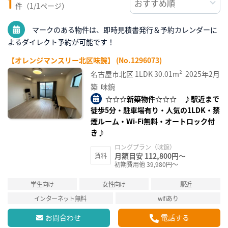
1
件（1/1ページ）
マークのある物件は、即時見積書発行＆予約カレンダーに
よるダイレクト予約が可能です！
【オレンジマンスリー北区味鋺】 (No.1296073)
名古屋市北区
1LDK
30.01m²
2025年2月
築
味鋺
☆☆☆新築物件☆☆☆ ♪駅近まで
徒歩5分・駐車場有り・人気の1LDK・禁
煙ルーム・Wi-Fi無料・オートロック付
き♪
ロングプラン（味鋺）
月額目安 112,800円～
賃料
初期費用他 39,980円～
学生向け
女性向け
駅近
インターネット無料
wifiあり
お問合わせ
電話する