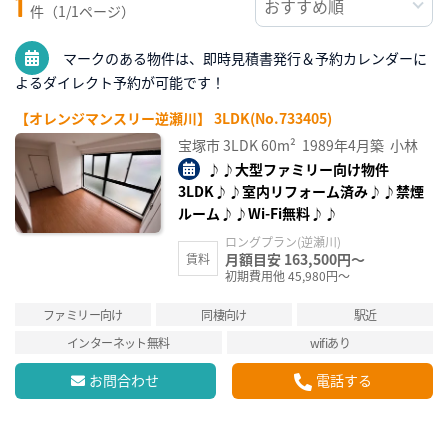
1
件（1/1ページ）
マークのある物件は、即時見積書発行＆予約カレンダーに
よるダイレクト予約が可能です！
【オレンジマンスリー逆瀬川】 3LDK(No.733405)
宝塚市
3LDK
60m²
1989年4月築
小林
♪♪大型ファミリー向け物件
3LDK♪♪室内リフォーム済み♪♪禁煙
ルーム♪♪Wi-Fi無料♪♪
ロングプラン(逆瀬川)
月額目安 163,500円～
賃料
初期費用他 45,980円～
ファミリー向け
同棲向け
駅近
インターネット無料
wifiあり
お問合わせ
電話する