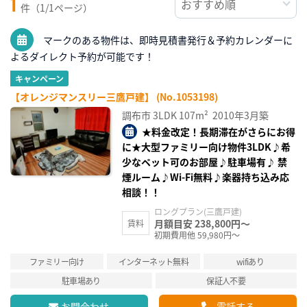
1
件（1/1ページ）
マークのある物件は、即時見積書発行＆予約カレンダーに
よるダイレクト予約が可能です！
キャンペーン
【オレンジマンスリー三鷹戸建】 (No.1053198)
調布市
3LDK
107m²
2010年3月築
★料金改定！長期滞在がさらにお得
に★大型ファミリー向け物件3LDK♪希
少なペット可のお部屋♪駐車場有♪ 禁
煙ルーム♪Wi-Fi無料♪楽器持ち込み応
相談！！
ロングプラン(三鷹戸建)
月額目安 238,800円～
賃料
初期費用他 59,980円～
ファミリー向け
インターネット無料
wifiあり
駐車場あり
保証人不要
お問合わせ
電話する