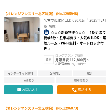
【オレンジマンスリー北区味鋺】 (No.1295948)
名古屋市北区
1LDK
30.01m²
2025年2月
築
味鋺
☆☆☆新築物件☆☆☆ ♪駅近まで
徒歩5分・駐車場有り・人気の1LDK・禁
煙ルーム・Wi-Fi無料・オートロック付
き♪
ロングプラン（味鋺）
月額目安 112,800円～
賃料
初期費用他 39,980円～
インターネット無料
女性向け
駅近
wifiあり
駐車場あり
お問合わせ
電話する
【オレンジマンスリー北区味鋺】 (No.1296073)