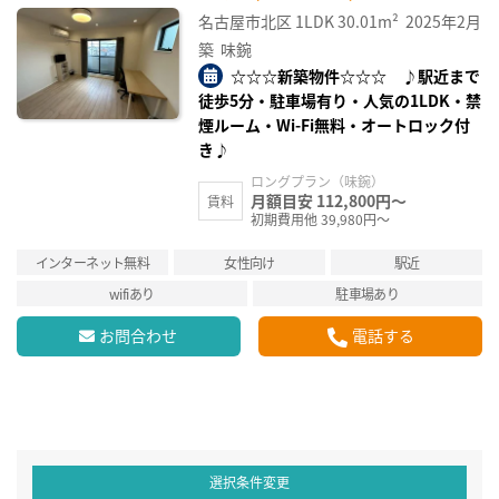
名古屋市北区
1LDK
30.01m²
2025年2月
築
味鋺
☆☆☆新築物件☆☆☆ ♪駅近まで
徒歩5分・駐車場有り・人気の1LDK・禁
煙ルーム・Wi-Fi無料・オートロック付
き♪
ロングプラン（味鋺）
月額目安 112,800円～
賃料
初期費用他 39,980円～
インターネット無料
女性向け
駅近
wifiあり
駐車場あり
お問合わせ
電話する
選択条件変更