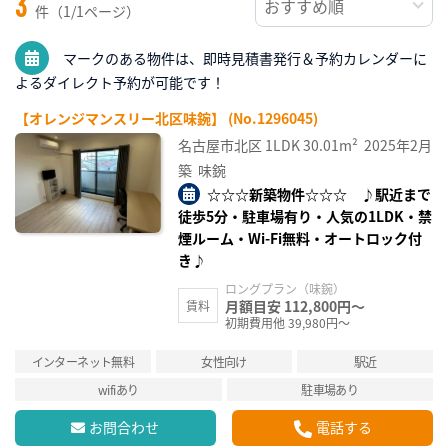
3
件（1/1ページ）
マークのある物件は、即時見積書発行＆予約カレンダーに
よるダイレクト予約が可能です！
【オレンジマンスリー北区味鋺】 (No.1296045)
名古屋市北区
1LDK
30.01m²
2025年2月
築
味鋺
☆☆☆新築物件☆☆☆ ♪駅近まで
徒歩5分・駐車場有り・人気の1LDK・禁
煙ルーム・Wi-Fi無料・オートロック付
き♪
ロングプラン（味鋺）
月額目安 112,800円～
賃料
初期費用他 39,980円～
インターネット無料
女性向け
駅近
wifiあり
駐車場あり
お問合わせ
電話する