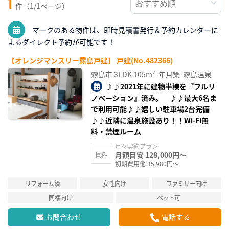
1
件（1/1ページ）
マークのある物件は、即時見積書発行＆予約カレンダーに
よるダイレクト予約が可能です！
【オレンジマンスリー霧島戸建】 戸建(No.482366)
霧島市
3LDK
105m²
年月築
霧島温泉
♪♪2021年に建物半棟を『フルリ
ノベーション』済み。 ♪♪最大6名ま
で利用可能♪♪嬉しい駐車場2台完備
♪♪近隣に温泉施設あり！！Wi-Fi無
料・禁煙ルーム
月々契約プラン
月額目安 128,000円～
賃料
初期費用他 35,980円～
リフォーム済
女性向け
ファミリー向け
同棲向け
ペット可
お問合わせ
電話する