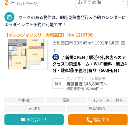
2
件（1/1ページ）
マークのある物件は、即時見積書発行＆予約カレンダーに
よるダイレクト予約が可能です！
【オレンジマンスリー大和高田】 (No.1219708)
大和高田市
2DK
45m²
1991年3月築
高
田
♪新規OPEN♪駅近4分,お店へのア
クセス◎禁煙ルーム・Wi-Fi無料・駅近4
分・駐車場(平置き)有り（500円/日）
ロングプラン（大和高田）
月額目安 148,800円～
賃料
初期費用他 35,980円～
同棲向け
駅近
インターネット無料
wifiあり
駐車場あり
お問合わせ
電話する