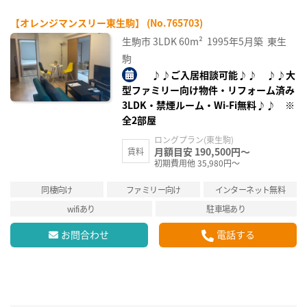
【オレンジマンスリー東生駒】 (No.765703)
生駒市
3LDK
60m²
1995年5月築
東生
駒
♪♪ご入居相談可能♪♪ ♪♪大
型ファミリー向け物件・リフォーム済み
3LDK・禁煙ルーム・Wi-Fi無料♪♪ ※
全2部屋
ロングプラン(東生駒)
月額目安 190,500円～
賃料
初期費用他 35,980円～
同棲向け
ファミリー向け
インターネット無料
wifiあり
駐車場あり
お問合わせ
電話する