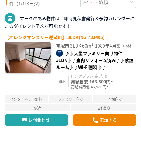
1
件（1/1ページ）
マークのある物件は、即時見積書発行＆予約カレンダーに
よるダイレクト予約が可能です！
【オレンジマンスリー逆瀬川】 3LDK(No.733405)
宝塚市
3LDK
60m²
1989年4月築
小林
♪♪大型ファミリー向け物件
3LDK♪♪室内リフォーム済み♪♪禁煙
ルーム♪♪Wi-Fi無料♪♪
ロングプラン(逆瀬川)
月額目安 163,500円～
賃料
初期費用他 45,980円～
インターネット無料
ファミリー向け
同棲向け
駅近
wifiあり
お問合わせ
電話する