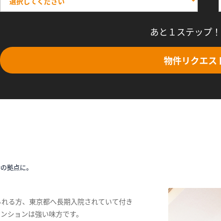
あと１ステップ！
物件リクエス
時の拠点に。
られる方、東京都へ長期入院されていて付き
マンションは強い味方です。