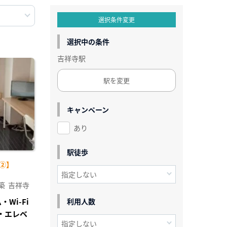
選択条件変更
選択中の条件
吉祥寺駅
駅を変更
キャンペーン
あり
駅徒歩
②】
築
吉祥寺
Wi-Fi
利用人数
・エレベ