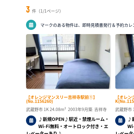
3
件（1/1ページ）
マークのある物件は、即時見積書発行＆予約カレ
【オレンジマンスリー吉祥寺駅前①】
【オレン
(No.1156260)
K(No.115
武蔵野市
1K
24.08m²
2003年9月築
吉祥寺
武蔵野市
♪新規OPEN♪駅近・禁煙ルーム・
♪
Wi-Fi無料・オートロック付き・エ
W
レベーターあり♪
レベータ