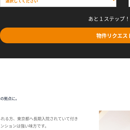
あと１ステップ！
物件リクエス
時の拠点に。
られる方、東京都へ長期入院されていて付き
マンションは強い味方です。