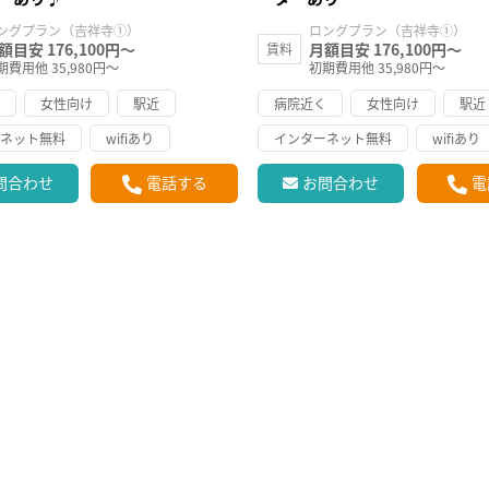
ングプラン（吉祥寺①）
ロングプラン（吉祥寺①）
額目安 176,100円～
月額目安 176,100円～
賃料
期費用他 35,980円～
初期費用他 35,980円～
く
女性向け
駅近
病院近く
女性向け
駅近
ーネット無料
wifiあり
インターネット無料
wifiあり
問合わせ
電話する
お問合わせ
電