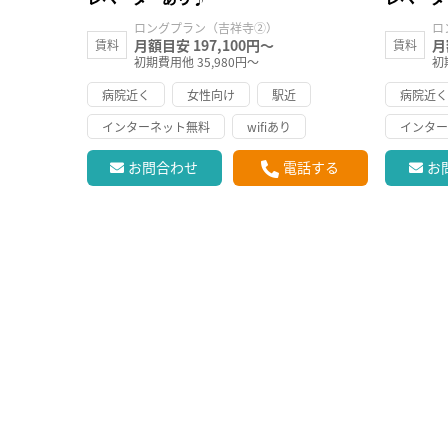
ロングプラン（吉祥寺②）
ロ
月額目安 197,100円～
月
賃料
賃料
初期費用他 35,980円～
初
病院近く
女性向け
駅近
病院近
インターネット無料
wifiあり
インタ
お問合わせ
電話する
お