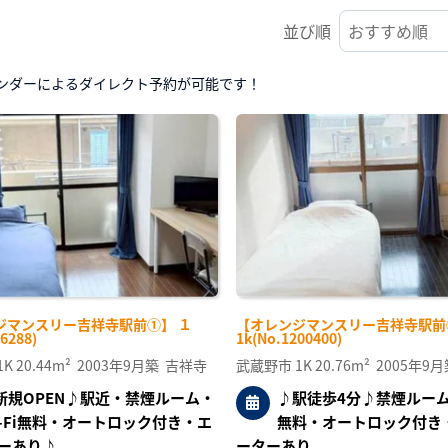
並び順
ンダーによるダイレクト予約が可能です！
ジマンスリー吉祥寺駅前①】 １
【オレンジマンスリー吉祥寺駅前
6288)
1k(No.1200400)
1K
20.44m²
2003年9月築
吉祥寺
武蔵野市
1K
20.76m²
2005年9月
新規OPEN♪駅近・禁煙ルーム・
♪駅徒歩4分♪禁煙ルーム・
i-Fi無料・オートロック付き・エ
無料・オートロック付き
ーあり♪
ーターあり