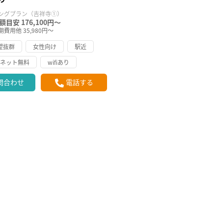
ングプラン（吉祥寺①）
額目安 176,100円～
期費用他 35,980円～
望抜群
女性向け
駅近
ーネット無料
wifiあり
問合わせ
電話する