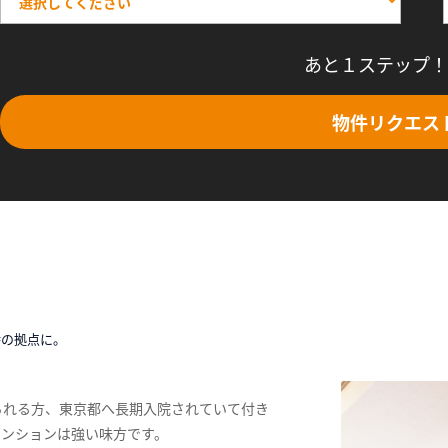
あと１ステップ！
物件リクエス
時の拠点に。
られる方、東京都へ長期入院されていて付き
マンションは強い味方です。