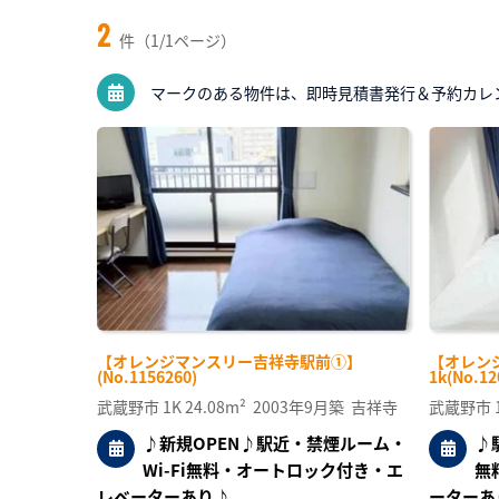
2
件（1/1ページ）
マークのある物件は、即時見積書発行＆予約カレ
【オレンジマンスリー吉祥寺駅前①】
【オレン
(No.1156260)
1k(No.12
武蔵野市
1K
24.08m²
2003年9月築
吉祥寺
武蔵野市
♪新規OPEN♪駅近・禁煙ルーム・
♪
Wi-Fi無料・オートロック付き・エ
無
レベーターあり♪
ーターあ