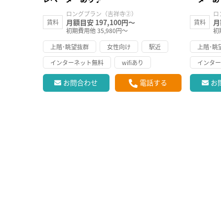
ロングプラン（吉祥寺②）
ロ
月額目安 197,100円～
月
賃料
賃料
初期費用他 35,980円～
初
上階･眺望抜群
女性向け
駅近
上階･眺
インターネット無料
wifiあり
インタ
お問合わせ
電話する
お