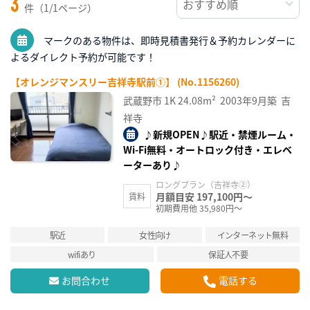
3
件（1/1ページ）
マークのある物件は、即時見積書発行＆予約カレンダーに
よるダイレクト予約が可能です！
【オレンジマンスリー吉祥寺駅前①】 (No.1156260)
武蔵野市
1K
24.08m²
2003年9月築
吉
祥寺
♪新規OPEN♪駅近・禁煙ルーム・
Wi-Fi無料・オートロック付き・エレベ
ーターあり♪
ロングプラン（吉祥寺②）
月額目安 197,100円～
賃料
初期費用他 35,980円～
駅近
女性向け
インターネット無料
wifiあり
保証人不要
お問合わせ
電話する