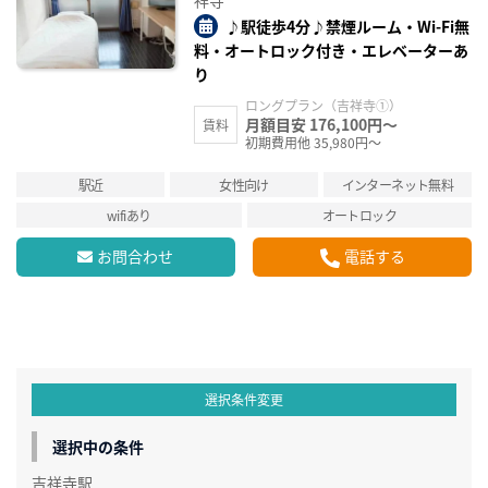
祥寺
♪駅徒歩4分♪禁煙ルーム・Wi-Fi無
料・オートロック付き・エレベーターあ
り
ロングプラン（吉祥寺①）
月額目安 176,100円～
賃料
初期費用他 35,980円～
駅近
女性向け
インターネット無料
wifiあり
オートロック
お問合わせ
電話する
選択条件変更
選択中の条件
吉祥寺駅