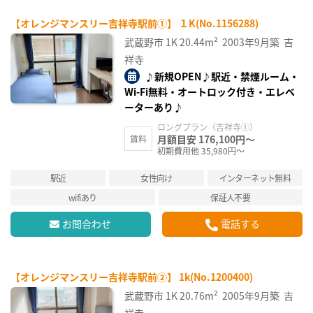
【オレンジマンスリー吉祥寺駅前①】 １K(No.1156288)
武蔵野市
1K
20.44m²
2003年9月築
吉
祥寺
♪新規OPEN♪駅近・禁煙ルーム・
Wi-Fi無料・オートロック付き・エレベ
ーターあり♪
ロングプラン（吉祥寺①）
月額目安 176,100円～
賃料
初期費用他 35,980円～
駅近
女性向け
インターネット無料
wifiあり
保証人不要
お問合わせ
電話する
【オレンジマンスリー吉祥寺駅前②】 1k(No.1200400)
武蔵野市
1K
20.76m²
2005年9月築
吉