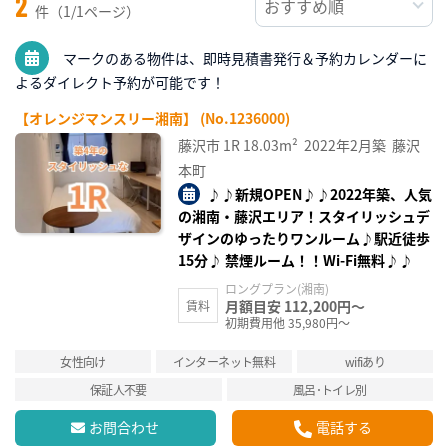
2
件（1/1ページ）
マークのある物件は、即時見積書発行＆予約カレンダーに
よるダイレクト予約が可能です！
【オレンジマンスリー湘南】 (No.1236000)
藤沢市
1R
18.03m²
2022年2月築
藤沢
本町
♪♪新規OPEN♪♪2022年築、人気
の湘南・藤沢エリア！スタイリッシュデ
ザインのゆったりワンルーム♪駅近徒歩
15分♪ 禁煙ルーム！！Wi-Fi無料♪♪
ロングプラン(湘南)
月額目安 112,200円～
賃料
初期費用他 35,980円～
女性向け
インターネット無料
wifiあり
保証人不要
風呂･トイレ別
お問合わせ
電話する