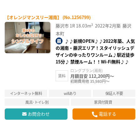
【オレンジマンスリー湘南】 (No.1256799)
藤沢市
1R
18.03m²
2022年2月築
藤沢
本町
♪♪新規OPEN♪♪2022年築、人気
の湘南・藤沢エリア！スタイリッシュデ
ザインのゆったりワンルーム♪駅近徒歩
15分♪ 禁煙ルーム！！Wi-Fi無料♪♪
ロングプラン(湘南)
月額目安 112,200円～
賃料
初期費用他 35,980円～
インターネット無料
wifiあり
保証人不要
風呂･トイレ別
家具付賃貸
お問合わせ
電話する