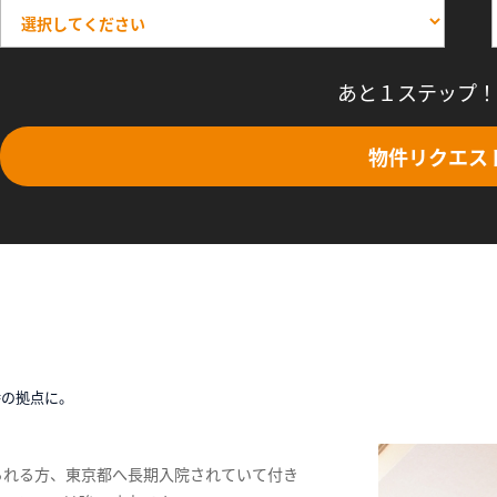
あと１ステップ！
物件リクエス
時の拠点に。
られる方、東京都へ長期入院されていて付き