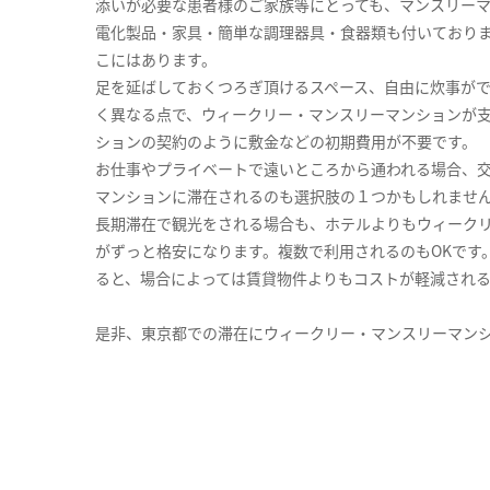
添いが必要な患者様のご家族等にとっても、マンスリー
電化製品・家具・簡単な調理器具・食器類も付いており
こにはあります。
足を延ばしておくつろぎ頂けるスペース、自由に炊事が
く異なる点で、ウィークリー・マンスリーマンションが
ションの契約のように敷金などの初期費用が不要です。
お仕事やプライベートで遠いところから通われる場合、
マンションに滞在されるのも選択肢の１つかもしれませ
長期滞在で観光をされる場合も、ホテルよりもウィーク
がずっと格安になります。複数で利用されるのもOKです
ると、場合によっては賃貸物件よりもコストが軽減され
是非、東京都での滞在にウィークリー・マンスリーマン