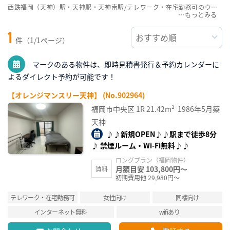
西鉄福岡（天神）駅・天神駅・天神南駅/テレワーク・在宅勤務可のウィークリーマンション・マンスリーマンション賃貸物件一覧を掲載中。敷金・礼金無料、家具・家電付をご紹介。こだわり条件での絞込みも簡単！
…
1
件（1/1ページ）
マークのある物件は、即時見積書発行＆予約カレンダーに
よるダイレクト予約が可能です！
【オレンジマンスリー天神】 (No.902964)
福岡市中央区
1R
21.42m²
1986年5月築
天神
♪♪新規OPEN♪♪駅まで徒歩8分
♪ 禁煙ルーム・Wi-Fi無料♪♪
ロングプラン（福岡物件）
月額目安 103,800円～
賃料
初期費用他 29,980円～
テレワーク・在宅勤務可
女性向け
同棲向け
インターネット無料
wifiあり