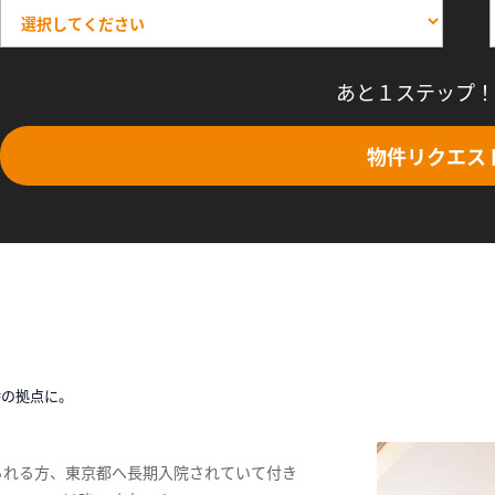
あと１ステップ！
物件リクエス
時の拠点に。
られる方、東京都へ長期入院されていて付き