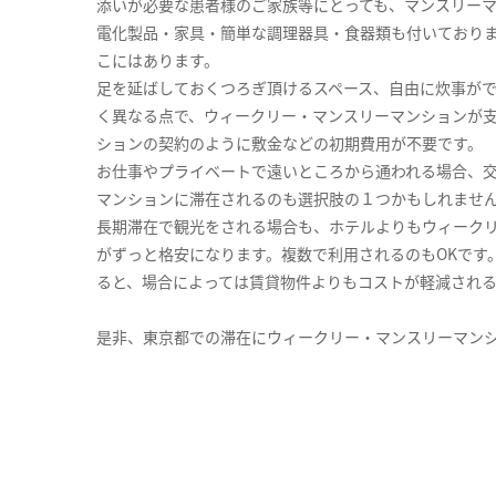
添いが必要な患者様のご家族等にとっても、マンスリー
電化製品・家具・簡単な調理器具・食器類も付いており
こにはあります。
足を延ばしておくつろぎ頂けるスペース、自由に炊事が
く異なる点で、ウィークリー・マンスリーマンションが
ションの契約のように敷金などの初期費用が不要です。
お仕事やプライベートで遠いところから通われる場合、
マンションに滞在されるのも選択肢の１つかもしれませ
長期滞在で観光をされる場合も、ホテルよりもウィーク
がずっと格安になります。複数で利用されるのもOKです
ると、場合によっては賃貸物件よりもコストが軽減され
是非、東京都での滞在にウィークリー・マンスリーマン