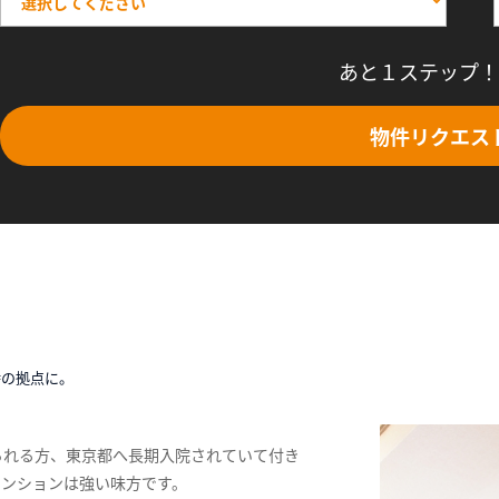
あと１ステップ！
物件リクエス
時の拠点に。
られる方、東京都へ長期入院されていて付き
マンションは強い味方です。