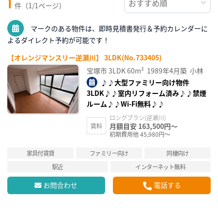
1
件（1/1ページ）
マークのある物件は、即時見積書発行＆予約カレンダーに
よるダイレクト予約が可能です！
【オレンジマンスリー逆瀬川】 3LDK(No.733405)
宝塚市
3LDK
60m²
1989年4月築
小林
♪♪大型ファミリー向け物件
3LDK♪♪室内リフォーム済み♪♪禁煙
ルーム♪♪Wi-Fi無料♪♪
ロングプラン(逆瀬川)
月額目安 163,500円～
賃料
初期費用他 45,980円～
家具付賃貸
ファミリー向け
同棲向け
駅近
インターネット無料
お問合わせ
電話する