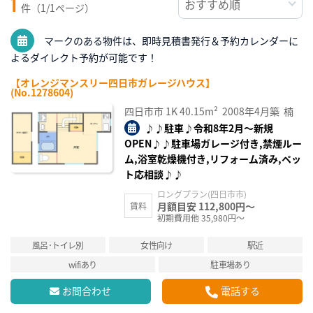
1
件（1/1ページ）
マークのある物件は、即時見積書発行＆予約カレンダーに
よるダイレクト予約が可能です！
【オレンジマンスリー四日市ガレージハウス】
(No.1278604)
四日市市
1K
40.15m²
2008年4月築
楠
♪♪駐車♪令和8年2月～新規
OPEN♪♪駐車場ガレージ付き,禁煙ルー
ム,浴室乾燥機付き,リフォーム済み,ペッ
ト応相談♪♪
ロングプラン(四日市市)
月額目安 112,800円～
賃料
初期費用他 35,980円～
風呂･トイレ別
女性向け
駅近
wifiあり
駐車場あり
お問合わせ
電話する