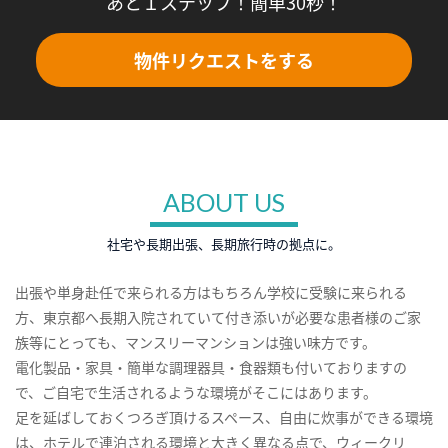
あと１ステップ！簡単30秒！
物件リクエストをする
ABOUT US
社宅や長期出張、長期旅行時の拠点に。
出張や単身赴任で来られる方はもちろん学校に受験に来られる
方、東京都へ長期入院されていて付き添いが必要な患者様のご家
族等にとっても、マンスリーマンションは強い味方です。
電化製品・家具・簡単な調理器具・食器類も付いておりますの
で、ご自宅で生活されるような環境がそこにはあります。
足を延ばしておくつろぎ頂けるスペース、自由に炊事ができる環境
は、ホテルで連泊される環境と大きく異なる点で、ウィークリ