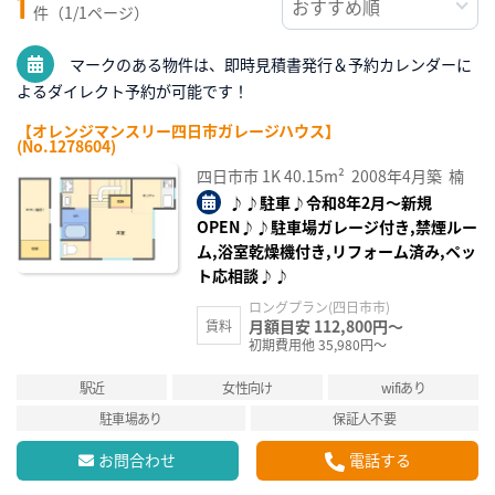
1
件（1/1ページ）
マークのある物件は、即時見積書発行＆予約カレンダーに
よるダイレクト予約が可能です！
【オレンジマンスリー四日市ガレージハウス】
(No.1278604)
四日市市
1K
40.15m²
2008年4月築
楠
♪♪駐車♪令和8年2月～新規
OPEN♪♪駐車場ガレージ付き,禁煙ルー
ム,浴室乾燥機付き,リフォーム済み,ペッ
ト応相談♪♪
ロングプラン(四日市市)
月額目安 112,800円～
賃料
初期費用他 35,980円～
駅近
女性向け
wifiあり
駐車場あり
保証人不要
お問合わせ
電話する