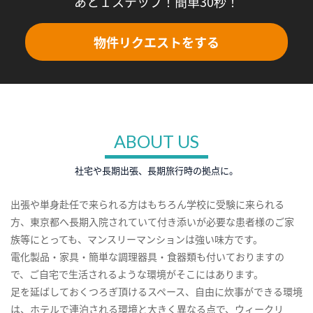
あと１ステップ！簡単30秒！
物件リクエストをする
ABOUT US
社宅や長期出張、長期旅行時の拠点に。
出張や単身赴任で来られる方はもちろん学校に受験に来られる
方、東京都へ長期入院されていて付き添いが必要な患者様のご家
族等にとっても、マンスリーマンションは強い味方です。
電化製品・家具・簡単な調理器具・食器類も付いておりますの
で、ご自宅で生活されるような環境がそこにはあります。
足を延ばしておくつろぎ頂けるスペース、自由に炊事ができる環境
は、ホテルで連泊される環境と大きく異なる点で、ウィークリ