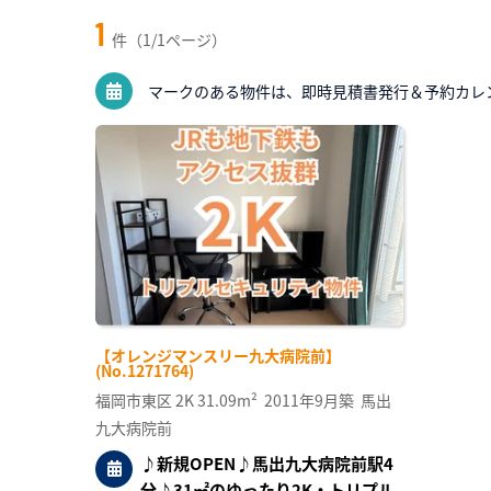
1
件（1/1ページ）
マークのある物件は、即時見積書発行＆予約カレ
【オレンジマンスリー九大病院前】
(No.1271764)
福岡市東区
2K
31.09m²
2011年9月築
馬出
九大病院前
♪新規OPEN♪馬出九大病院前駅4
分♪31㎡のゆったり2K・トリプル