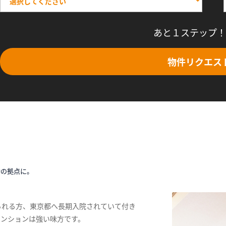
あと１ステップ！
物件リクエス
時の拠点に。
られる方、東京都へ長期入院されていて付き
マンションは強い味方です。