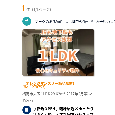
1
件（1/1ページ）
マークのある物件は、即時見積書発行＆予約カレ
【オレンジマンスリー箱崎駅前】
(No.1270752)
福岡市東区
1LDK
29.62m²
2017年2月築
箱
崎宮前
♪新規OPEN♪箱崎駅近×ゆったり
1LDK♪JR、地下鉄Ｗアクセス・禁