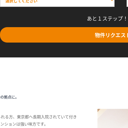
あと１ステップ！
物件リクエス
時の拠点に。
られる方、東京都へ長期入院されていて付き
マンションは強い味方です。