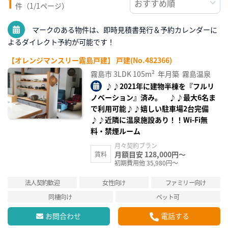
1
件（1/1ページ）
マークのある物件は、即時見積書発行＆予約カレンダーに
よるダイレクト予約が可能です！
【オレンジマンスリー霧島戸建】 戸建(No.482366)
霧島市
3LDK
105m²
年月築
霧島温泉
♪♪2021年に建物半棟を『フルリ
ノベーション』済み。 ♪♪最大6名ま
で利用可能♪♪嬉しい駐車場2台完備
♪♪近隣に温泉施設あり！！Wi-Fi無
料・禁煙ルーム
月々契約プラン
月額目安 128,000円～
賃料
初期費用他 35,980円～
法人契約歓迎
女性向け
ファミリー向け
同棲向け
ペット可
お問合わせ
電話する