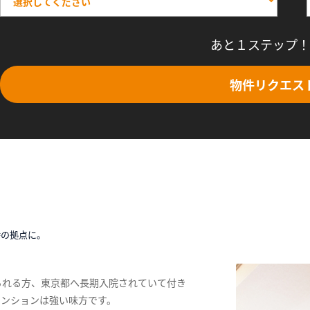
あと１ステップ！
物件リクエス
時の拠点に。
られる方、東京都へ長期入院されていて付き
マンションは強い味方です。