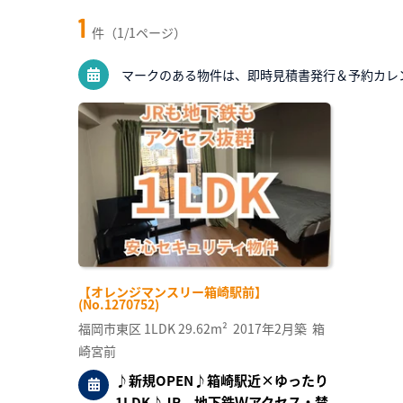
1
件（1/1ページ）
マークのある物件は、即時見積書発行＆予約カレ
【オレンジマンスリー箱崎駅前】
(No.1270752)
福岡市東区
1LDK
29.62m²
2017年2月築
箱
崎宮前
♪新規OPEN♪箱崎駅近×ゆったり
1LDK♪JR、地下鉄Ｗアクセス・禁