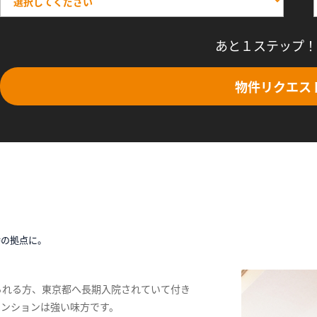
あと１ステップ！
物件リクエス
時の拠点に。
られる方、東京都へ長期入院されていて付き
マンションは強い味方です。