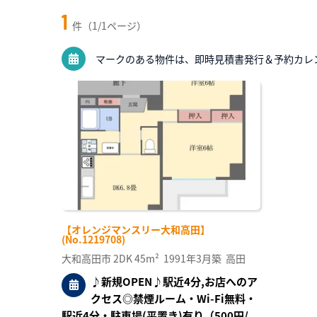
1
件（1/1ページ）
マークのある物件は、即時見積書発行＆予約カレ
【オレンジマンスリー大和高田】
(No.1219708)
大和高田市
2DK
45m²
1991年3月築
高田
♪新規OPEN♪駅近4分,お店へのア
クセス◎禁煙ルーム・Wi-Fi無料・
駅近4分・駐車場(平置き)有り（500円/