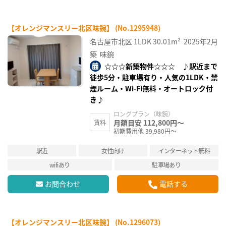
【オレンジマンスリー北区味鋺】 (No.1295948)
名古屋市北区
1LDK
30.01m²
2025年2月
築
味鋺
☆☆☆新築物件☆☆☆ ♪駅近まで
徒歩5分・駐車場有り・人気の1LDK・禁
煙ルーム・Wi-Fi無料・オートロック付
き♪
ロングプラン（味鋺）
月額目安 112,800円～
賃料
初期費用他 39,980円～
駅近
女性向け
インターネット無料
wifiあり
駐車場あり
お問合わせ
電話する
【オレンジマンスリー北区味鋺】 (No.1296073)