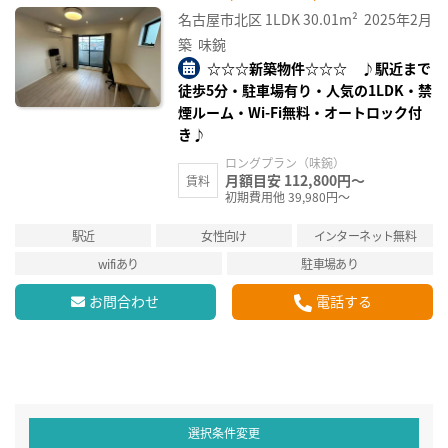
名古屋市北区
1LDK
30.01m²
2025年2月
築
味鋺
☆☆☆新築物件☆☆☆ ♪駅近まで
徒歩5分・駐車場有り・人気の1LDK・禁
煙ルーム・Wi-Fi無料・オートロック付
き♪
ロングプラン（味鋺）
月額目安 112,800円～
賃料
初期費用他 39,980円～
駅近
女性向け
インターネット無料
wifiあり
駐車場あり
お問合わせ
電話する
選択条件変更