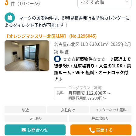
3
件（1/1ページ）
マークのある物件は、即時見積書発行＆予約カレンダーに
よるダイレクト予約が可能です！
【オレンジマンスリー北区味鋺】 (No.1296045)
名古屋市北区
1LDK
30.01m²
2025年2月
築
味鋺
☆☆☆新築物件☆☆☆ ♪駅近まで
徒歩5分・駐車場有り・人気の1LDK・禁
煙ルーム・Wi-Fi無料・オートロック付
き♪
ロングプラン（味鋺）
月額目安 112,800円～
賃料
初期費用他 39,980円～
駅近
女性向け
インターネット無料
wifiあり
駐車場あり
お問合わせ
電話する