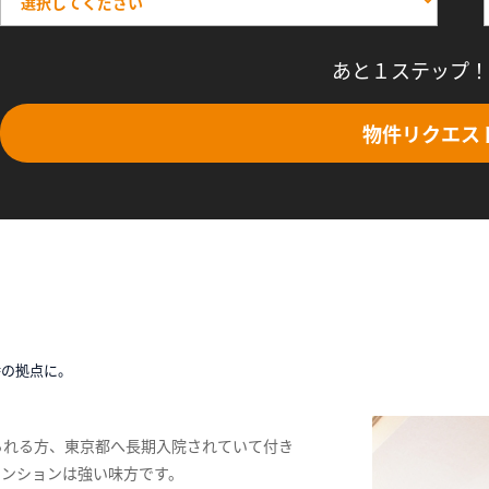
あと１ステップ！
物件リクエス
時の拠点に。
られる方、東京都へ長期入院されていて付き
マンションは強い味方です。