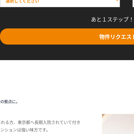
あと１ステップ！
物件リクエス
時の拠点に。
られる方、東京都へ長期入院されていて付き
マンションは強い味方です。