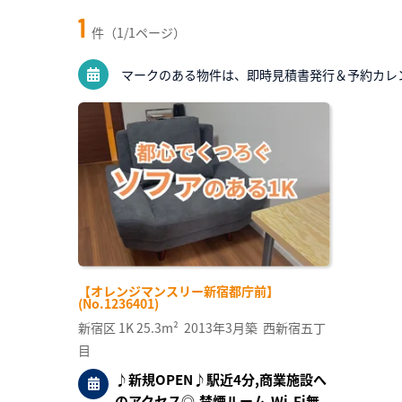
1
件（1/1ページ）
マークのある物件は、即時見積書発行＆予約カレ
【オレンジマンスリー新宿都庁前】
(No.1236401)
新宿区
1K
25.3m²
2013年3月築
西新宿五丁
目
♪新規OPEN♪駅近4分,商業施設へ
のアクセス◎,禁煙ルーム,Wi-Fi無