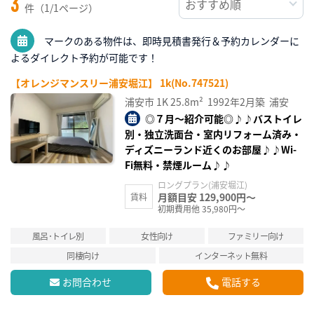
3
件（1/1ページ）
マークのある物件は、即時見積書発行＆予約カレンダーに
よるダイレクト予約が可能です！
【オレンジマンスリー浦安堀江】 1k(No.747521)
浦安市
1K
25.8m²
1992年2月築
浦安
◎７月～紹介可能◎♪♪バストイレ
別・独立洗面台・室内リフォーム済み・
ディズニーランド近くのお部屋♪♪Wi-
Fi無料・禁煙ルーム♪♪
ロングプラン(浦安堀江)
月額目安 129,900円～
賃料
初期費用他 35,980円～
風呂･トイレ別
女性向け
ファミリー向け
同棲向け
インターネット無料
お問合わせ
電話する