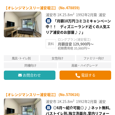
【オレンジマンスリー浦安堀江】 (No.478859)
浦安市
1K
25.8m²
1992年2月築
浦安
「月額10万円コミコミキャンペーン
中！！ ディズニーランド近くの人気エ
リア浦安のお部屋♪♪」
ロングプラン(浦安堀江)
月額目安 129,900円～
賃料
初期費用他 35,980円～
風呂･トイレ別
女性向け
ファミリー向け
同棲向け
高級・ハイグレード
お問合わせ
電話する
【オレンジマンスリー浦安堀江】 (No.570616)
浦安市
1K
25.8m²
1992年2月築
浦安
◎6月～紹介可能◎♪♪ネット無料,
バストイレ別,独立洗面台,室内リフォー