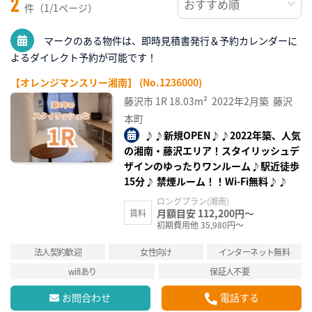
2
件（1/1ページ）
マークのある物件は、即時見積書発行＆予約カレンダーに
よるダイレクト予約が可能です！
【オレンジマンスリー湘南】 (No.1236000)
藤沢市
1R
18.03m²
2022年2月築
藤沢
本町
♪♪新規OPEN♪♪2022年築、人気
の湘南・藤沢エリア！スタイリッシュデ
ザインのゆったりワンルーム♪駅近徒歩
15分♪ 禁煙ルーム！！Wi-Fi無料♪♪
ロングプラン(湘南)
月額目安 112,200円～
賃料
初期費用他 35,980円～
法人契約歓迎
女性向け
インターネット無料
wifiあり
保証人不要
お問合わせ
電話する