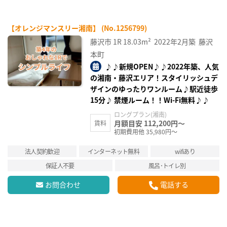
【オレンジマンスリー湘南】 (No.1256799)
藤沢市
1R
18.03m²
2022年2月築
藤沢
本町
♪♪新規OPEN♪♪2022年築、人気
の湘南・藤沢エリア！スタイリッシュデ
ザインのゆったりワンルーム♪駅近徒歩
15分♪ 禁煙ルーム！！Wi-Fi無料♪♪
ロングプラン(湘南)
月額目安 112,200円～
賃料
初期費用他 35,980円～
法人契約歓迎
インターネット無料
wifiあり
保証人不要
風呂･トイレ別
お問合わせ
電話する