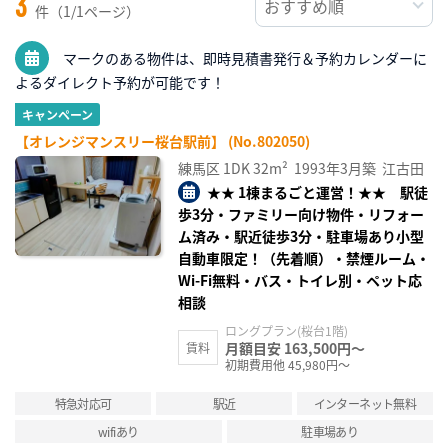
3
件（1/1ページ）
マークのある物件は、即時見積書発行＆予約カレンダーに
よるダイレクト予約が可能です！
キャンペーン
【オレンジマンスリー桜台駅前】 (No.802050)
練馬区
1DK
32m²
1993年3月築
江古田
★★ 1棟まるごと運営！★★ 駅徒
歩3分・ファミリー向け物件・リフォー
ム済み・駅近徒歩3分・駐車場あり小型
自動車限定！（先着順）・禁煙ルーム・
Wi-Fi無料・バス・トイレ別・ペット応
相談
ロングプラン(桜台1階)
月額目安 163,500円～
賃料
初期費用他 45,980円～
特急対応可
駅近
インターネット無料
wifiあり
駐車場あり