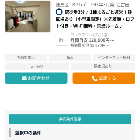
練馬区
1R
21m²
1993年3月築
江古田
駅徒歩3分♪ 1棟まるごと運営！駐
車場あり（小型車限定）※先着順・ロフ
ト付き・Wi-Fi無料・禁煙ルーム♪
ロングプラン(桜台2階)
月額目安 129,900円～
賃料
初期費用他 35,980円～
特急対応可
駅近
インターネット無料
wifiあり
駐車場あり
お問合わせ
電話する
選択条件変更
選択中の条件