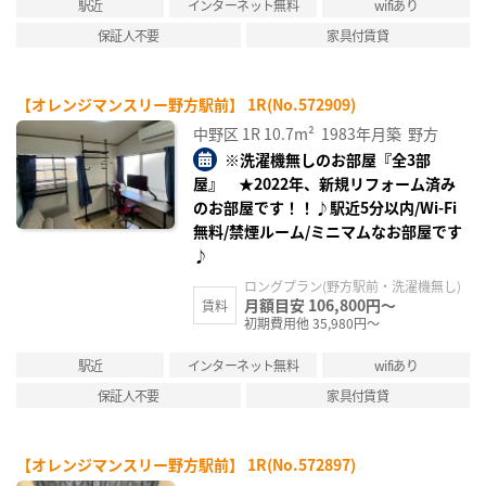
駅近
インターネット無料
wifiあり
保証人不要
家具付賃貸
【オレンジマンスリー野方駅前】 1R(No.572909)
中野区
1R
10.7m²
1983年月築
野方
※洗濯機無しのお部屋『全3部
屋』 ★2022年、新規リフォーム済み
のお部屋です！！♪駅近5分以内/Wi-Fi
無料/禁煙ルーム/ミニマムなお部屋です
♪
ロングプラン(野方駅前・洗濯機無し)
月額目安 106,800円～
賃料
初期費用他 35,980円～
駅近
インターネット無料
wifiあり
保証人不要
家具付賃貸
【オレンジマンスリー野方駅前】 1R(No.572897)