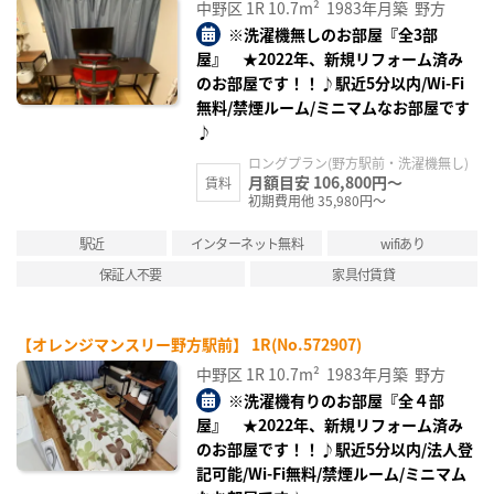
中野区
1R
10.7m²
1983年月築
野方
※洗濯機無しのお部屋『全3部
屋』 ★2022年、新規リフォーム済み
のお部屋です！！♪駅近5分以内/Wi-Fi
無料/禁煙ルーム/ミニマムなお部屋です
♪
ロングプラン(野方駅前・洗濯機無し)
月額目安 106,800円～
賃料
初期費用他 35,980円～
駅近
インターネット無料
wifiあり
保証人不要
家具付賃貸
【オレンジマンスリー野方駅前】 1R(No.572907)
中野区
1R
10.7m²
1983年月築
野方
※洗濯機有りのお部屋『全４部
屋』 ★2022年、新規リフォーム済み
のお部屋です！！♪駅近5分以内/法人登
記可能/Wi-Fi無料/禁煙ルーム/ミニマム