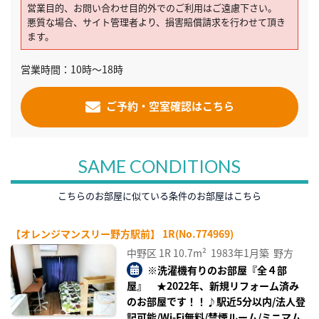
営業目的、お問い合わせ目的外でのご利用はご遠慮下さい。
悪質な場合、サイト管理者より、損害賠償請求を行わせて頂き
ます。
営業時間：10時～18時
ご予約・空室確認はこちら
SAME CONDITIONS
こちらのお部屋に似ている条件のお部屋はこちら
【オレンジマンスリー野方駅前】 1R(No.774969)
中野区
1R
10.7m²
1983年1月築
野方
※洗濯機有りのお部屋『全４部
屋』 ★2022年、新規リフォーム済み
のお部屋です！！♪駅近5分以内/法人登
記可能/Wi-Fi無料/禁煙ルーム/ミニマム