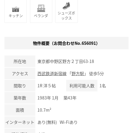
シューズボ
キッチン
ベランダ
ックス
物件概要（お問合わせNo.656091）
所在地
東京都中野区野方２丁目63-18
アクセス
西武鉄道新宿線
「
野方駅
」 徒歩5分
間取り
1R 洋５帖
利用可能人数
1名
築年数
1983年 1月 築43年
面積
10.7m²
インターネット
あり(無料) Wi-Fiあり