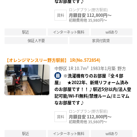
なお部屋です♪
ロングプラン(野方駅前)
月額目安 112,800円～
賃料
初期費用他 35,980円～
駅近
インターネット無料
wifiあり
保証人不要
家具付賃貸
【オレンジマンスリー野方駅前】 1R(No.572854)
中野区
1R
10.7m²
1983年1月築
野方
※洗濯機有りのお部屋『全４部
屋』 ★2022年、新規リフォーム済み
のお部屋です！！♪駅近5分以内/法人登
記可能/Wi-Fi無料/禁煙ルーム/ミニマム
なお部屋です♪
ロングプラン(野方駅前)
月額目安 112,800円～
賃料
初期費用他 35,980円～
駅近
インターネット無料
wifiあり