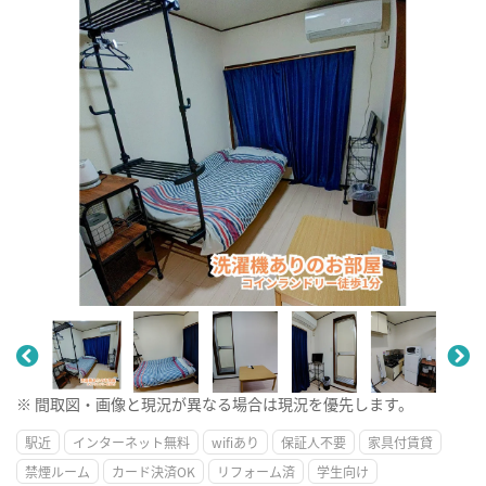
※ 間取図・画像と現況が異なる場合は現況を優先します。
駅近
インターネット無料
wifiあり
保証人不要
家具付賃貸
禁煙ルーム
カード決済OK
リフォーム済
学生向け