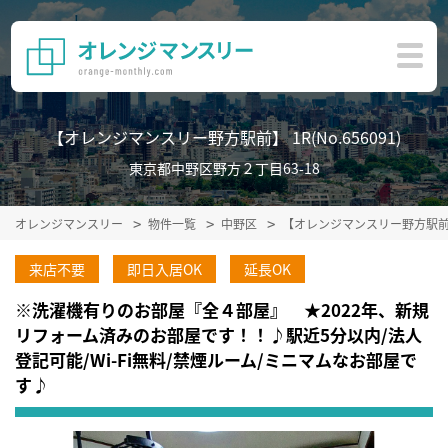
【オレンジマンスリー野方駅前】 1R(No.656091)
東京都中野区野方２丁目63-18
オレンジマンスリー
物件一覧
中野区
【オレンジマンスリー野方駅
来店不要
即日入居OK
延長OK
※洗濯機有りのお部屋『全４部屋』 ★2022年、新規
リフォーム済みのお部屋です！！♪駅近5分以内/法人
登記可能/Wi-Fi無料/禁煙ルーム/ミニマムなお部屋で
す♪