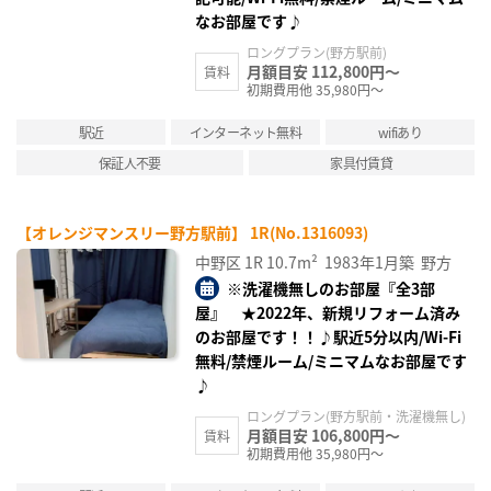
なお部屋です♪
ロングプラン(野方駅前)
月額目安 112,800円～
賃料
初期費用他 35,980円～
駅近
インターネット無料
wifiあり
保証人不要
家具付賃貸
【オレンジマンスリー野方駅前】 1R(No.1316093)
中野区
1R
10.7m²
1983年1月築
野方
※洗濯機無しのお部屋『全3部
屋』 ★2022年、新規リフォーム済み
のお部屋です！！♪駅近5分以内/Wi-Fi
無料/禁煙ルーム/ミニマムなお部屋です
♪
ロングプラン(野方駅前・洗濯機無し)
月額目安 106,800円～
賃料
初期費用他 35,980円～