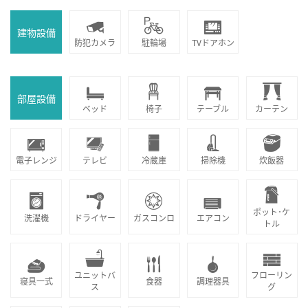
建物設備
防犯カメラ
駐輪場
TVドアホン
部屋設備
ベッド
椅子
テーブル
カーテン
電子レンジ
テレビ
冷蔵庫
掃除機
炊飯器
ポット･ケ
洗濯機
ドライヤー
ガスコンロ
エアコン
トル
ユニットバ
フローリン
寝具一式
食器
調理器具
ス
グ