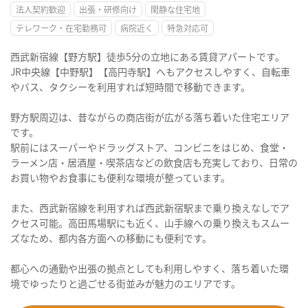
法人契約歓迎
出張・研修向け
閑静な住宅地
テレワーク・在宅勤務可
病院近く
特急対応可
西武新宿線【野方駅】徒歩5分の立地にある賃貸アパートです。
JR中央線【中野駅】【高円寺駅】へもアクセスしやすく、自転車
やバス、タクシーを利用すれば短時間で移動できます。
野方駅周辺は、昔ながらの商店街が広がる落ち着いた住宅エリア
です。
駅前にはスーパーやドラッグストア、コンビニをはじめ、食堂・
ラーメン店・居酒屋・喫茶店などの飲食店も充実しており、日常の
お買い物やお食事にも便利な環境が整っています。
また、西武新宿線を利用すれば西武新宿駅まで乗り換えなしでア
クセス可能。高田馬場駅にも近く、山手線への乗り換えもスムー
ズなため、都内各方面への移動にも便利です。
都心への通勤や出張の拠点としても利用しやすく、落ち着いた環
境でゆったりと過ごせる街並みが魅力のエリアです。